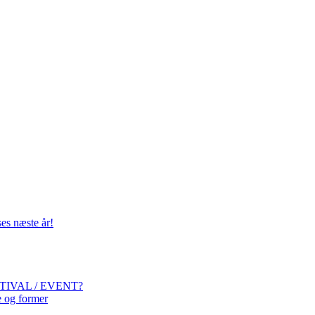
ses næste år!
IVAL / EVENT?
se og former