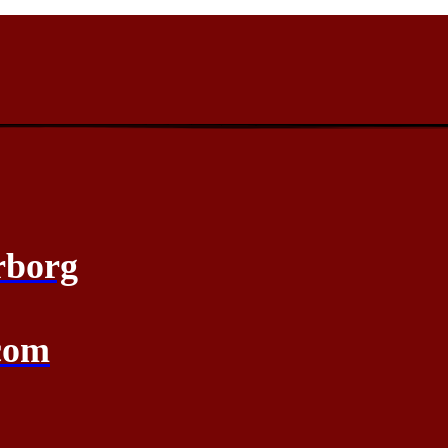
rborg
com