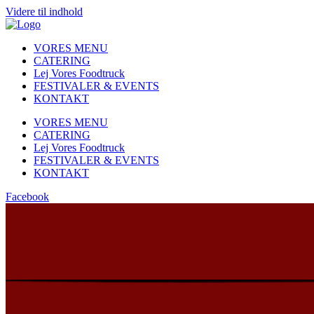
Videre til indhold
VORES MENU
CATERING
Lej Vores Foodtruck
FESTIVALER & EVENTS
KONTAKT
VORES MENU
CATERING
Lej Vores Foodtruck
FESTIVALER & EVENTS
KONTAKT
Facebook